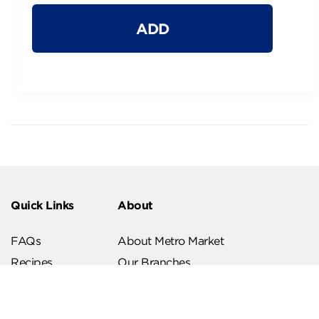
ADD
Quick Links
About
FAQs
About Metro Market
Recipes
Our Branches
Contact us
Follow Us